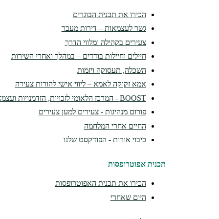
הכירו את תכנית הבוגרים
גשר לעצמאות – דירות מעבר
צעירים בקהילה ומלווי הדרך
חיילים וחיילות בודדים – במהלך ואחרי השירות
השכלה, תעסוקה ויזמות
אמא זקוקה לאמא – ליווי אישי להורות צעירה
BOOST - המרכז הלאומי לזכויות, הזדמנויות ועצמאות
פורום מנהיגות - צעירים למען צעירים
החיים אחרי המלחמה
כיבוי אורות - הפודקסט שלנו
תכנית אפוטרופסות
הכירו את תכנית האפוטרופסות
היום שאחרי