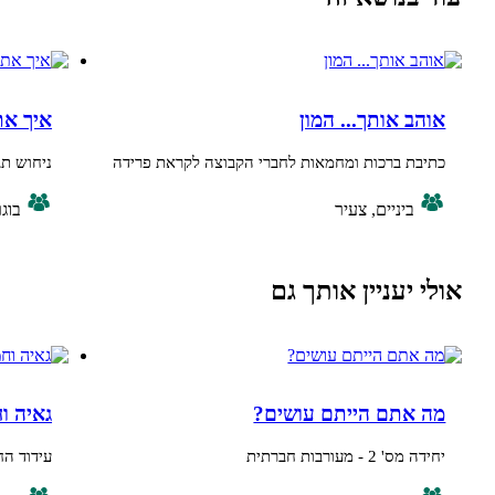
 אותך... המון
איך אתה היית מג
 ברכות ומחמאות לחברי הקבוצה לקראת פרידה
ניחוש תגובות
ביניים, צעיר
בוגר, לצוות המק
יעניין אותך גם
אתם הייתם עושים?
גאיה וחמוריקו מ
 מעורבות חברתית
עידוד החיסכון בחשמ