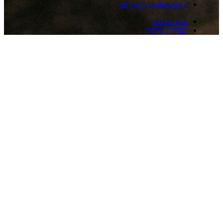
office@yeladim.org.i
נאי שימוש
צהרת נגישות