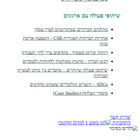
תופי פעולה עם ארגונים
מהלכים חברתיים שמתורגמים לערך עסקי
אחריות חברתית תאגידית CSR - השפעה ארוכת
טווח
רווחה ומיתוג מעסיק - מוסיפים ערך לחיי העבודה
רכש חברתי - מתנות ממותגות ללקוחות ולעובדים
שיתופי פעולה שיווקיים – מחברים בין מותג לעשייה
חברתית
SDGs – היעדים הגלובליים שאנחנו מקדמים
סיפורי הצלחה (Case Studies)
קשר
ות
למרכז החינוכי