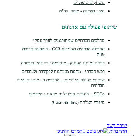
משחקים טיפוליים
סיכוי במתנה - מוצרי קד"מ
שיתופי פעולה עם ארגונים
מהלכים חברתיים שמתורגמים לערך עסקי
אחריות חברתית תאגידית CSR - השפעה ארוכת
טווח
רווחה ומיתוג מעסיק - מוסיפים ערך לחיי העבודה
רכש חברתי - מתנות ממותגות ללקוחות ולעובדים
שיתופי פעולה שיווקיים – מחברים בין מותג לעשייה
חברתית
SDGs – היעדים הגלובליים שאנחנו מקדמים
סיפורי הצלחה (Case Studies)
צירת קשר
תחברות
למרכז החינוכי