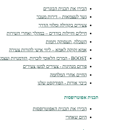
הכירו את תכנית הבוגרים
גשר לעצמאות – דירות מעבר
צעירים בקהילה ומלווי הדרך
חיילים וחיילות בודדים – במהלך ואחרי השירות
השכלה, תעסוקה ויזמות
אמא זקוקה לאמא – ליווי אישי להורות צעירה
BOOST - המרכז הלאומי לזכויות, הזדמנויות ועצמאות
פורום מנהיגות - צעירים למען צעירים
החיים אחרי המלחמה
כיבוי אורות - הפודקסט שלנו
תכנית אפוטרופסות
הכירו את תכנית האפוטרופסות
היום שאחרי