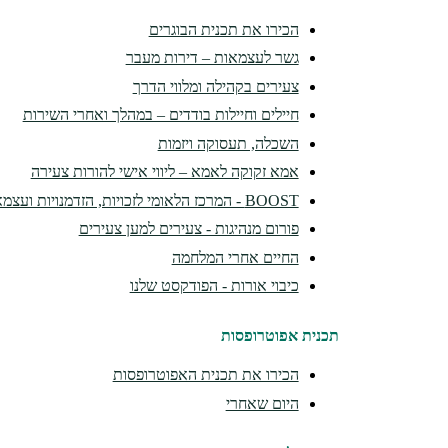
הכירו את תכנית הבוגרים
גשר לעצמאות – דירות מעבר
צעירים בקהילה ומלווי הדרך
חיילים וחיילות בודדים – במהלך ואחרי השירות
השכלה, תעסוקה ויזמות
אמא זקוקה לאמא – ליווי אישי להורות צעירה
BOOST - המרכז הלאומי לזכויות, הזדמנויות ועצמאות
פורום מנהיגות - צעירים למען צעירים
החיים אחרי המלחמה
כיבוי אורות - הפודקסט שלנו
תכנית אפוטרופסות
הכירו את תכנית האפוטרופסות
היום שאחרי