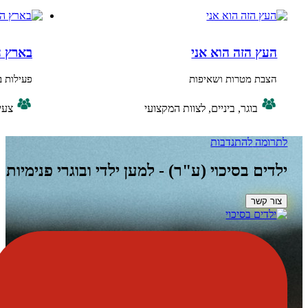
הזה הוא אני
בארץ הפפים
 מטרות ושאיפות
פעילות בליווי סיפור
בוגר, ביניים, לצוות המקצועי
צעיר
ה
להתנדבות
 בסיכוי (ע"ר) - למען ילדי ובוגרי פנימיות
ר