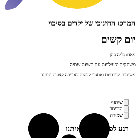
חינוכי של ילדים בסיכוי
שים
כהן
ילויות עם קשיות שתיה
רתיות ואתגרי קבוצה באווירה קצבית ומהנה
ף
סה
רה
פני, מילה מאיתנו
ים