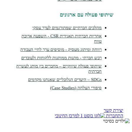
תופי פעולה עם ארגונים
מהלכים חברתיים שמתורגמים לערך עסקי
אחריות חברתית תאגידית CSR - השפעה ארוכת
טווח
רווחה ומיתוג מעסיק - מוסיפים ערך לחיי העבודה
רכש חברתי - מתנות ממותגות ללקוחות ולעובדים
שיתופי פעולה שיווקיים – מחברים בין מותג לעשייה
חברתית
SDGs – היעדים הגלובליים שאנחנו מקדמים
סיפורי הצלחה (Case Studies)
קשר
ות
למרכז החינוכי