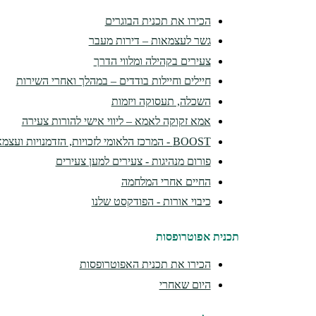
הכירו את תכנית הבוגרים
גשר לעצמאות – דירות מעבר
צעירים בקהילה ומלווי הדרך
חיילים וחיילות בודדים – במהלך ואחרי השירות
השכלה, תעסוקה ויזמות
אמא זקוקה לאמא – ליווי אישי להורות צעירה
BOOST - המרכז הלאומי לזכויות, הזדמנויות ועצמאות
פורום מנהיגות - צעירים למען צעירים
החיים אחרי המלחמה
כיבוי אורות - הפודקסט שלנו
תכנית אפוטרופסות
הכירו את תכנית האפוטרופסות
היום שאחרי