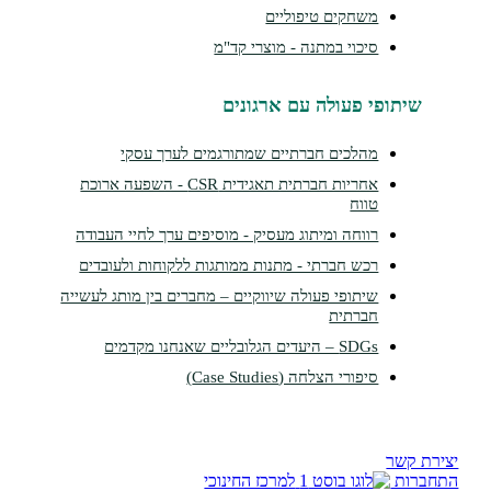
משחקים טיפוליים
סיכוי במתנה - מוצרי קד"מ
תופי פעולה עם ארגונים
מהלכים חברתיים שמתורגמים לערך עסקי
אחריות חברתית תאגידית CSR - השפעה ארוכת
טווח
רווחה ומיתוג מעסיק - מוסיפים ערך לחיי העבודה
רכש חברתי - מתנות ממותגות ללקוחות ולעובדים
שיתופי פעולה שיווקיים – מחברים בין מותג לעשייה
חברתית
SDGs – היעדים הגלובליים שאנחנו מקדמים
סיפורי הצלחה (Case Studies)
שר
ת
למרכז החינוכי