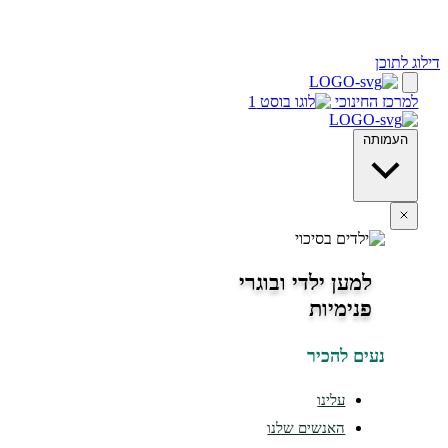
ינוכי
מען ילדי ובוגרי
נימיות
ים להכיר
עלינו
האנשים שלנו