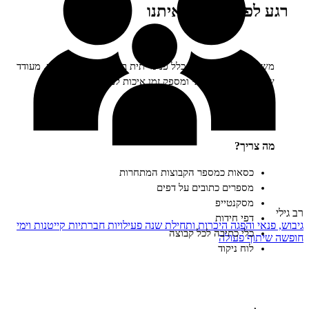
פני, מילה מאיתנו
f
מצויין לפעילות כלל פנימייתית בקיץ או בימי חופשה, מעודד
 פעולה קבוצתי ומספק זמן איכות לכל המשתתפים
ריך?
כסאות כמספר הקבוצות המתחרות
מספרים כתובים על דפים
מסקנטייפ
דפי חידות
 והפגה
היכרות ותחילת שנה
פעילויות חברתיות
קייטנות וימי
כלי כתיבה לכל קבוצה
ף פעולה
לוח ניקוד