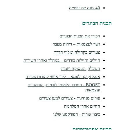
40 שנה של עשייה
נית הבוגרים
הכירו את תכנית הבוגרים
גשר לעצמאות – דירות מעבר
צעירים בקהילה ומלווי הדרך
חיילים וחיילות בודדים – במהלך ואחרי השירות
השכלה, תעסוקה ויזמות
אמא זקוקה לאמא – ליווי אישי להורות צעירה
BOOST - המרכז הלאומי לזכויות, הזדמנויות
ועצמאות
פורום מנהיגות - צעירים למען צעירים
החיים אחרי המלחמה
כיבוי אורות - הפודקסט שלנו
נית אפוטרופסות