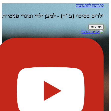
להתנדבות
בסיכוי (ע"ר) - למען ילדי ובוגרי פנימיות