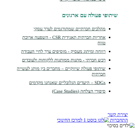
תופי פעולה עם ארגונים
מהלכים חברתיים שמתורגמים לערך עסקי
אחריות חברתית תאגידית CSR - השפעה ארוכת
טווח
רווחה ומיתוג מעסיק - מוסיפים ערך לחיי העבודה
רכש חברתי - מתנות ממותגות ללקוחות ולעובדים
שיתופי פעולה שיווקיים – מחברים בין מותג לעשייה
חברתית
SDGs – היעדים הגלובליים שאנחנו מקדמים
סיפורי הצלחה (Case Studies)
קשר
ות
למרכז החינוכי