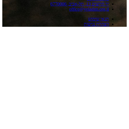
 חרוצים 13, תל-אביב, 6770006
office@yeladim.org.i
נאי שימוש
צהרת נגישות