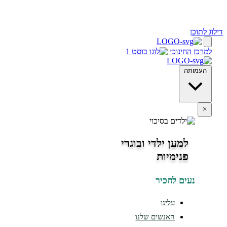
ינוכי
מען ילדי ובוגרי
נימיות
ים להכיר
עלינו
האנשים שלנו