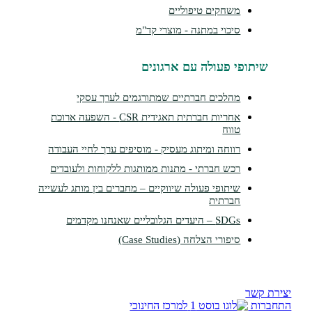
משחקים טיפוליים
סיכוי במתנה - מוצרי קד"מ
תופי פעולה עם ארגונים
מהלכים חברתיים שמתורגמים לערך עסקי
אחריות חברתית תאגידית CSR - השפעה ארוכת
טווח
רווחה ומיתוג מעסיק - מוסיפים ערך לחיי העבודה
רכש חברתי - מתנות ממותגות ללקוחות ולעובדים
שיתופי פעולה שיווקיים – מחברים בין מותג לעשייה
חברתית
SDGs – היעדים הגלובליים שאנחנו מקדמים
סיפורי הצלחה (Case Studies)
שר
ת
למרכז החינוכי