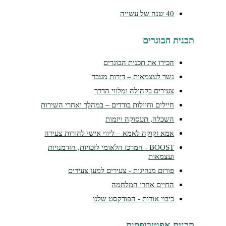
40 שנה של עשייה
נית הבוגרים
הכירו את תכנית הבוגרים
גשר לעצמאות – דירות מעבר
צעירים בקהילה ומלווי הדרך
חיילים וחיילות בודדים – במהלך ואחרי השירות
השכלה, תעסוקה ויזמות
אמא זקוקה לאמא – ליווי אישי להורות צעירה
BOOST - המרכז הלאומי לזכויות, הזדמנויות
ועצמאות
פורום מנהיגות - צעירים למען צעירים
החיים אחרי המלחמה
כיבוי אורות - הפודקסט שלנו
נית אפוטרופסות