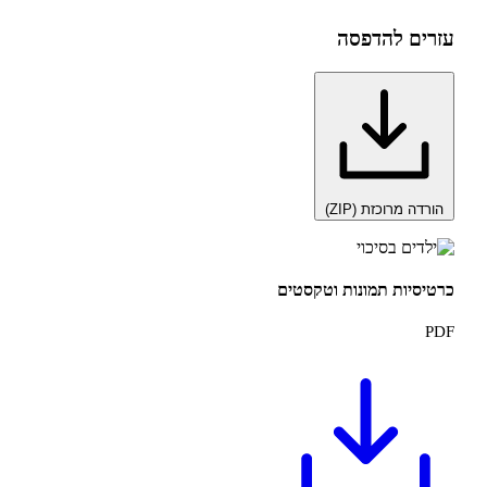
להדפסה
כזת (ZIP)
ת תמונות וטקסטים