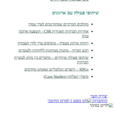
תופי פעולה עם ארגונים
מהלכים חברתיים שמתורגמים לערך עסקי
אחריות חברתית תאגידית CSR - השפעה ארוכת
טווח
רווחה ומיתוג מעסיק - מוסיפים ערך לחיי העבודה
רכש חברתי - מתנות ממותגות ללקוחות ולעובדים
שיתופי פעולה שיווקיים – מחברים בין מותג לעשייה
חברתית
SDGs – היעדים הגלובליים שאנחנו מקדמים
סיפורי הצלחה (Case Studies)
קשר
ות
למרכז החינוכי