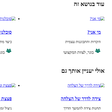
נושא זה
ני?
סובלנות
ת והתבוננות עצמית
כיצד מתבטא ערך הסוב
בוגר, לצוות המקצועי
בוגר, ביניים
יעניין אותך גם
 לדרך של הצלחה
פצצת זמן - התאר
ת צידה להמשך הדרך
ניצול זמן הבוקר ביעיל