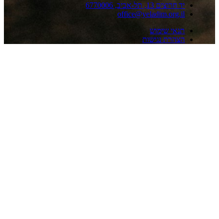
 חרוצים 13, תל-אביב, 6770006
office@yeladim.org.i
נאי שימוש
צהרת נגישות