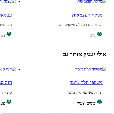
לת העצמאות
עצמאות בכל פינ
ת עם המגילה ומשמעותה
הפנימייה לובשת חג
בוגר
רב גילי
יעניין אותך גם
פי תלת מימד
חנה סנש
ת משקפי תלת מימד
סיפור חייה של חנה 
ביניים, צעיר
צעיר