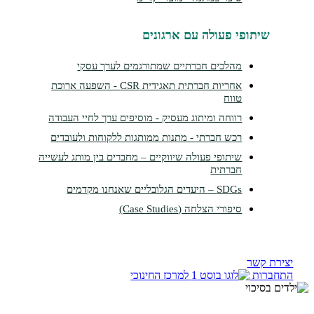
תופי פעולה עם ארגונים
מהלכים חברתיים שמתורגמים לערך עסקי
אחריות חברתית תאגידית CSR - השפעה ארוכת
טווח
רווחה ומיתוג מעסיק - מוסיפים ערך לחיי העבודה
רכש חברתי - מתנות ממותגות ללקוחות ולעובדים
שיתופי פעולה שיווקיים – מחברים בין מותג לעשייה
חברתית
SDGs – היעדים הגלובליים שאנחנו מקדמים
סיפורי הצלחה (Case Studies)
קשר
ות
למרכז החינוכי