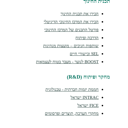
נית החינוך
הכירו את תכנית החינוך
הכירו את המרכז החינוכי הדיגיטלי
פורטל התכנים של המרכז החינוכי
הדרכה ופיתוח
שותפות חניכים – מועצות מנהיגות
SEL וכישורי חיים
BOOST לנוער - מעבר בטוח לעצמאות
קר ופיתוח (R&D)
חממת יזמות חברתית - טכנולוגית
INTRAC ישראל
FICE ישראל
מחקרי הערכה, תוצרים ופרסומים