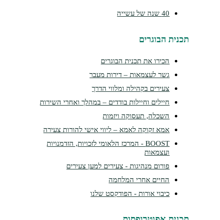
40 שנה של עשייה
נית הבוגרים
הכירו את תכנית הבוגרים
גשר לעצמאות – דירות מעבר
צעירים בקהילה ומלווי הדרך
חיילים וחיילות בודדים – במהלך ואחרי השירות
השכלה, תעסוקה ויזמות
אמא זקוקה לאמא – ליווי אישי להורות צעירה
BOOST - המרכז הלאומי לזכויות, הזדמנויות
ועצמאות
פורום מנהיגות - צעירים למען צעירים
החיים אחרי המלחמה
כיבוי אורות - הפודקסט שלנו
נית אפוטרופסות