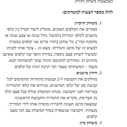
ות משחק וחוויה.
 מספר הצעות למשחקים:
משחק הזיכרון
מפזרים את הקלפים הפוכים. מומלץ ליצור הבדל בין קלפי
מושגים לקלפי הגדרות (למשל: גודל שונה או צבע שונה או
מדבקה וכדו’). כל שחקן בתורו מרים שני קלפים במטרה
למצוא זוג של מושג והגדרתו. מצא זוג – צובר אותו לזכותו
וממשיך לשחק פעם נוספת. במידה והפך שני קלפים שאינם
מהווים זוג -מחזירם למקומם והתור עובר למשתתף הבא.
מנצח – המשתתף שצבר הכי הרבה זוגות של קלפים.
חידון מושגים
מחלקים את הקבוצה ל-2 קבוצות מתחרות ומדפיסים לכל
קבוצה סט של קלפי המושגים. מניחים את קלפי ההגדרות
בערימה לפני הקבוצה. מנחה המשחק שולף בכל פעם קלף
מן הערימה, מקריא את ההגדרה והקבוצה הראשונה
שמצאה מושג העונה להגדרה מוסרת אותו לידי המדריך.
מנצחת- הקבוצה שנשארה בסוף המשחק עם הכי מעט
קלפים.
משחק מיון