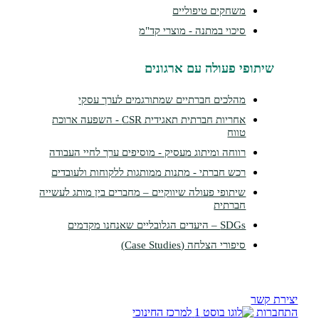
משחקים טיפוליים
סיכוי במתנה - מוצרי קד"מ
תופי פעולה עם ארגונים
מהלכים חברתיים שמתורגמים לערך עסקי
אחריות חברתית תאגידית CSR - השפעה ארוכת
טווח
רווחה ומיתוג מעסיק - מוסיפים ערך לחיי העבודה
רכש חברתי - מתנות ממותגות ללקוחות ולעובדים
שיתופי פעולה שיווקיים – מחברים בין מותג לעשייה
חברתית
SDGs – היעדים הגלובליים שאנחנו מקדמים
סיפורי הצלחה (Case Studies)
שר
ת
למרכז החינוכי