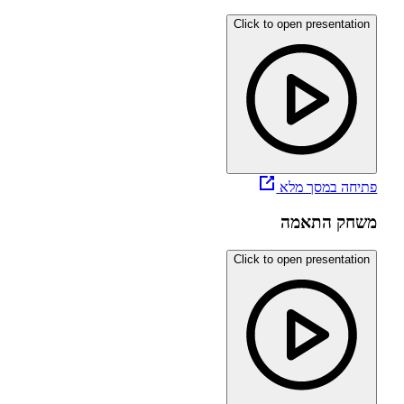
Open
Click to open prese
presentation
מסך מלא
התאמה
Open
Click to open prese
presentation