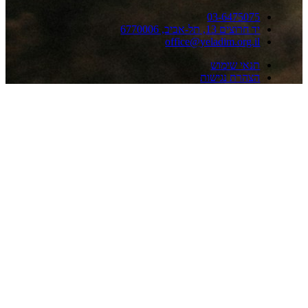
03-64750
וצים 13, תל-אביב, 6770006
office@yeladim.org.
אי שימוש
הרת נגישות