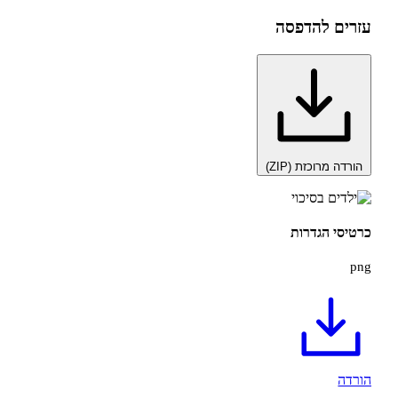
להדפסה
כזת (ZIP)
הגדרות