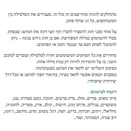
ים לזוגות ומתיישבים זה מול זה. מעבירים את הסלסילה בין
פים, כל זוג שולף פתק.
ד מבני הזוג להסביר לחברו תוך חצי דקה את המושג שבפתק
להשתמש במילה המפורשת. אם בן הזוג ניחש נכונה – ניתן
ך לפתק הבא עד שנגמר הזמן או הפתקים.
ים את כל הפתקים המשומשים חזרה לסלסילה ועוברים לסיבוב
 בו על ההגדרות להיות רק בנות מילה אחת.
ב השלישי יש לתאר את המושג בפנטומימה.
ם הבאים אפשר לתאר בציור, בתיאור הפוך למושג או בכל דרך
ית שתבחרו.
 למושגים:
מאוס, פורים, מזלג, מרק עדשים, חנוכה, כובע מצחיה, ענן,
ים, עגילים, מרחב מוגן, חישוק , קולב, ארון, מטריה, לחמניה,
לי, זיתים, חביתה, ברוש, תפוז, דגל, מטוס, סרט, מחשב, ג’חנון,
נדה, המבורגר, ועוד..