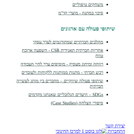
משחקים טיפוליים
סיכוי במתנה - מוצרי קד"מ
תופי פעולה עם ארגונים
מהלכים חברתיים שמתורגמים לערך עסקי
אחריות חברתית תאגידית CSR - השפעה ארוכת
טווח
רווחה ומיתוג מעסיק - מוסיפים ערך לחיי העבודה
רכש חברתי - מתנות ממותגות ללקוחות ולעובדים
שיתופי פעולה שיווקיים – מחברים בין מותג לעשייה
חברתית
SDGs – היעדים הגלובליים שאנחנו מקדמים
סיפורי הצלחה (Case Studies)
שר
ת
למרכז החינוכי