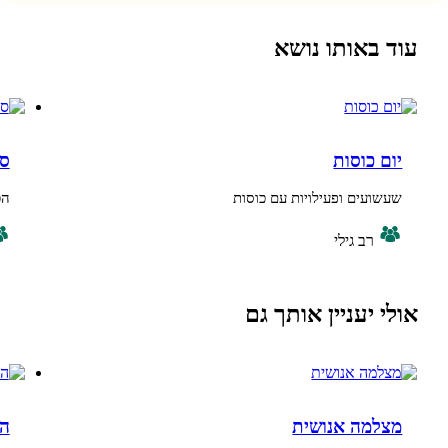
אותו נושא
וסות
סולמייט
ים ופעילויות עם כוסות
הכרות באמצעות
ב גילי
רב גילי
עניין אותך גם
ה אנושית
החפץ שלי