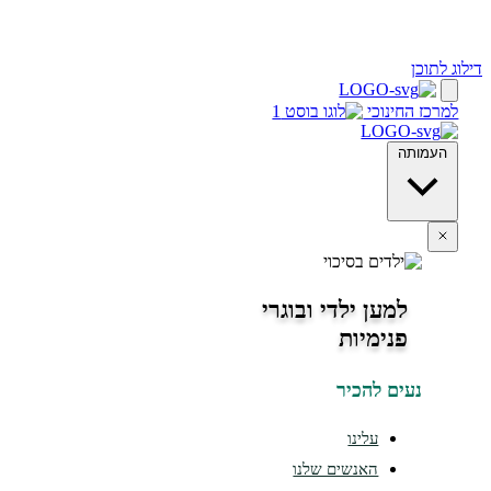
ינוכי
מען ילדי ובוגרי
נימיות
ים להכיר
עלינו
האנשים שלנו