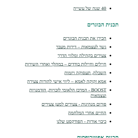
40 שנה של עשייה
נית הבוגרים
הכירו את תכנית הבוגרים
גשר לעצמאות – דירות מעבר
צעירים בקהילה ומלווי הדרך
חיילים וחיילות בודדים – במהלך ואחרי השירות
השכלה, תעסוקה ויזמות
אמא זקוקה לאמא – ליווי אישי להורות צעירה
BOOST - המרכז הלאומי לזכויות, הזדמנויות
ועצמאות
פורום מנהיגות - צעירים למען צעירים
החיים אחרי המלחמה
כיבוי אורות - הפודקסט שלנו
נית אפוטרופסות