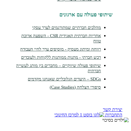
תופי פעולה עם ארגונים
מהלכים חברתיים שמתורגמים לערך עסקי
אחריות חברתית תאגידית CSR - השפעה ארוכת
טווח
רווחה ומיתוג מעסיק - מוסיפים ערך לחיי העבודה
רכש חברתי - מתנות ממותגות ללקוחות ולעובדים
שיתופי פעולה שיווקיים – מחברים בין מותג לעשייה
חברתית
SDGs – היעדים הגלובליים שאנחנו מקדמים
סיפורי הצלחה (Case Studies)
קשר
ות
למרכז החינוכי