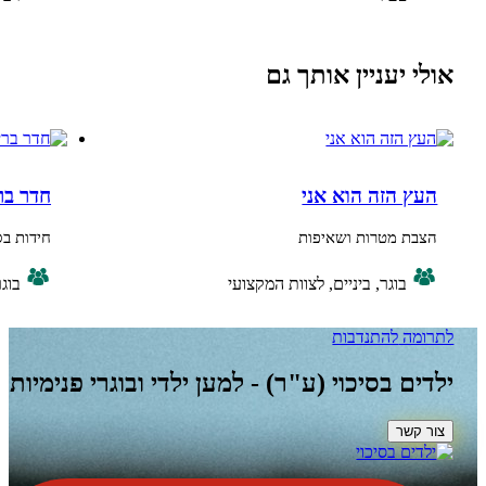
יעניין אותך גם
הזה הוא אני
חדר בריחה צה"ל
 מטרות ושאיפות
חידות בסגנון חדר בר
בוגר, ביניים, לצוות המקצועי
בוגר, ביניים
ה
להתנדבות
 בסיכוי (ע"ר) - למען ילדי ובוגרי פנימיות
ר