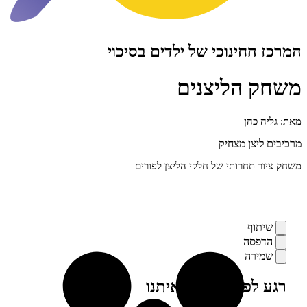
חינוכי של ילדים בסיכוי
הליצנים
כהן
צן מצחיק
תחרותי של חלקי הליצן לפורים
ף
סה
רה
פני, מילה מאיתנו
ים