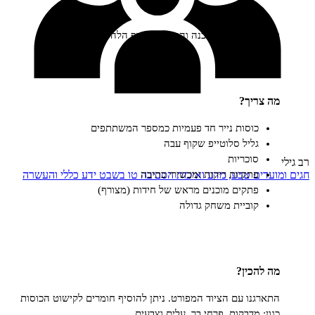
ות פשוטה להכנה והפעלה ממדף הלהיטים שלנו.
ריך?
כוסות נייר חד פעמיות כמספר המשתתפים
גליל סלוטייפ שקוף עבה
סוכריות
ים
טבע, מדע ואיכות הסביבה
טו בשבט
ידע כללי והעשרה
פתקיות ריקות ומכשירי כתיבה
פתקים מוכנים מראש של חידות (מצורף)
קוביית משחק גדולה
הכין?
גנו עם הציוד המפורט. ניתן להוסיף חומרים לקישוט הכוסות
: מדבקות, פרחי בר, עלים וצבעים