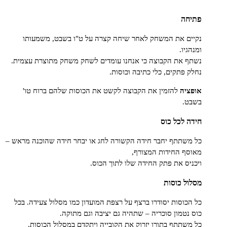
חה
ם את המשחק לאחר שיחה קצרה על ט"ו בשבט, משמעותו
יו.
 את הקבוצה כי אנחנו עומדים לשחק משחק מתוצרת עצמית.
 פתקים, כלי כתיבה וכוסות.
יה
להזמין את הקבוצה לקשט את הכוסות שלהם ברוח טו'
ט.
 לכל כוס
שתתף יחבר חידה הקשורה לחג או יבחר חידה שהוכנה מראש –
ף החידות המצורף,
יס את פתק החידה שלו לתוך הכוס.
ל כוסות
כוסות יסודרו ברצף על רצפת המועדון כמו מסלול צעידה. בכל
נטמון סוכריה – שתהיה גם יציבה וגם מתוקה.
שתתף בתורו יזרוק את הקובייה ויתקדם במסלול הכוסות.