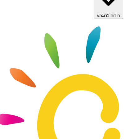
דות לדוגמא