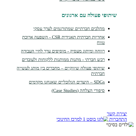
תופי פעולה עם ארגונים
מהלכים חברתיים שמתורגמים לערך עסקי
אחריות חברתית תאגידית CSR - השפעה ארוכת
טווח
רווחה ומיתוג מעסיק - מוסיפים ערך לחיי העבודה
רכש חברתי - מתנות ממותגות ללקוחות ולעובדים
שיתופי פעולה שיווקיים – מחברים בין מותג לעשייה
חברתית
SDGs – היעדים הגלובליים שאנחנו מקדמים
סיפורי הצלחה (Case Studies)
קשר
ות
למרכז החינוכי