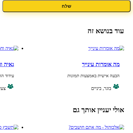
שלח
נושא זה
ומרות עינייך
גאיה וחמוריקו מ
 אישית באמצעות תמונות
עידוד החיסכון בחשמ
בוגר, ביניים
צעיר
יעניין אותך גם