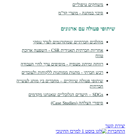
משחקים טיפוליים
סיכוי במתנה - מוצרי קד"מ
שיתופי פעולה עם ארגונים
מהלכים חברתיים שמתורגמים לערך עסקי
אחריות חברתית תאגידית CSR - השפעה ארוכת
טווח
רווחה ומיתוג מעסיק - מוסיפים ערך לחיי העבודה
רכש חברתי - מתנות ממותגות ללקוחות ולעובדים
שיתופי פעולה שיווקיים – מחברים בין מותג לעשייה
חברתית
SDGs – היעדים הגלובליים שאנחנו מקדמים
סיפורי הצלחה (Case Studies)
צירת קשר
תחברות
למרכז החינוכי