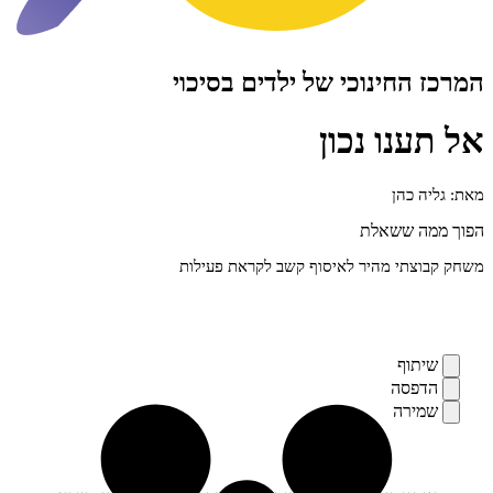
חינוכי של ילדים בסיכוי
ו נכון
כהן
 ששאלת
י מהיר לאיסוף קשב לקראת פעילות
ף
סה
רה
ים