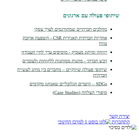
תופי פעולה עם ארגונים
מהלכים חברתיים שמתורגמים לערך עסקי
אחריות חברתית תאגידית CSR - השפעה ארוכת
טווח
רווחה ומיתוג מעסיק - מוסיפים ערך לחיי העבודה
רכש חברתי - מתנות ממותגות ללקוחות ולעובדים
שיתופי פעולה שיווקיים – מחברים בין מותג לעשייה
חברתית
SDGs – היעדים הגלובליים שאנחנו מקדמים
סיפורי הצלחה (Case Studies)
קשר
ות
למרכז החינוכי