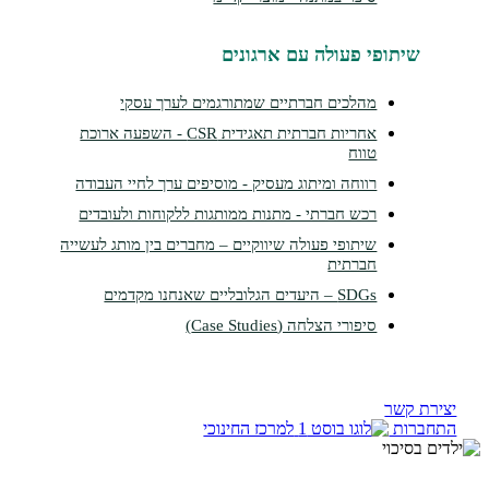
תופי פעולה עם ארגונים
מהלכים חברתיים שמתורגמים לערך עסקי
אחריות חברתית תאגידית CSR - השפעה ארוכת
טווח
רווחה ומיתוג מעסיק - מוסיפים ערך לחיי העבודה
רכש חברתי - מתנות ממותגות ללקוחות ולעובדים
שיתופי פעולה שיווקיים – מחברים בין מותג לעשייה
חברתית
SDGs – היעדים הגלובליים שאנחנו מקדמים
סיפורי הצלחה (Case Studies)
קשר
ות
למרכז החינוכי