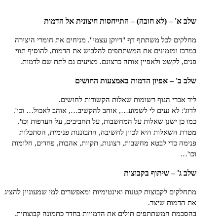
א' – (לא חובה) – התייחסות חיצונית אל הדמות
ים לכל משתתף דף "דיוקן עצמי". מניחים את חומרי היצירה
ז ומזמינים את המשתתפים להלביש את הדמות, להוסיף תווי
, לקשט ולאפיין אותה כרצונם. מציעים גם לתת שם לדמות.
ב' – אפיון הדמות באמצעות החושים
אברי הגוף רשומות שאלות הקשורות לחושים.
': לא נעים לי לשמוע…, אוהב להקשיב…, אוהב לאכול… וכו'.
כן ישנן שאלות על המחשבות, על תחביבים, על העדפות וכו'.
 השאלות היא לכוון לחשיבה, התבוננות פנימית, הסתכלות
ה כדי לבטא מחשבות, רצונות, תקוות, אהבות, פחדים, חלומות
…
ג' – שיתוף בקבוצות
קים לקבוצות קטנות ואינטימיות ומאפשרים למי שמעוניין להציג
דמות שיצר.
מת המשתתפים תולים את הדמויות בחדר כתמונה קבוצתית.