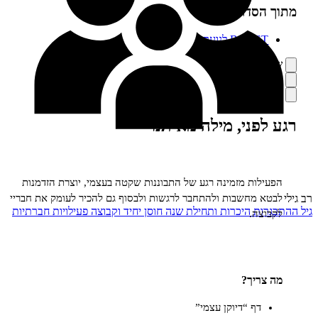
הסדרה:
BOOS לנוער
ף
סה
רה
פני, מילה מאיתנו
ים
לות מזמינה רגע של התבוננות שקטה בעצמי, יוצרת הזדמנות
 מחשבות ולהתחבר לרגשות ולבסוף גם להכיר לעומק את חבריי
רות
היכרות ותחילת שנה
חוסן
יחיד וקבוצה
פעילויות חברתיות
צה.
ריך?
דף “דיוקן עצמי”