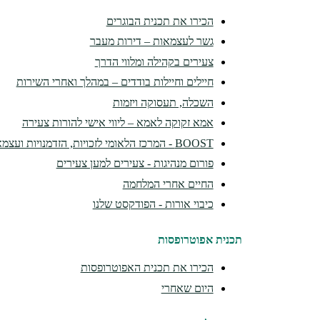
הכירו את תכנית הבוגרים
גשר לעצמאות – דירות מעבר
צעירים בקהילה ומלווי הדרך
חיילים וחיילות בודדים – במהלך ואחרי השירות
השכלה, תעסוקה ויזמות
אמא זקוקה לאמא – ליווי אישי להורות צעירה
BOOST - המרכז הלאומי לזכויות, הזדמנויות ועצמאות
פורום מנהיגות - צעירים למען צעירים
החיים אחרי המלחמה
כיבוי אורות - הפודקסט שלנו
תכנית אפוטרופסות
הכירו את תכנית האפוטרופסות
היום שאחרי