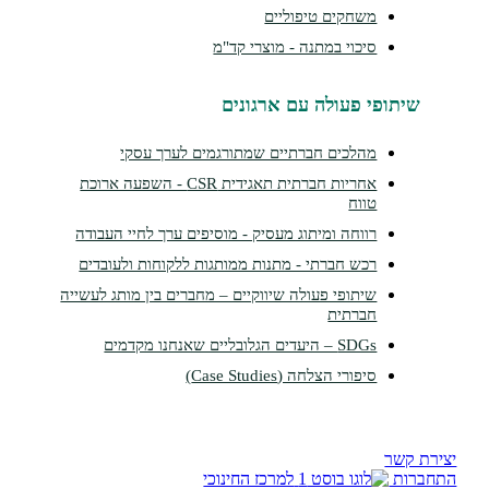
משחקים טיפוליים
סיכוי במתנה - מוצרי קד"מ
שיתופי פעולה עם ארגונים
מהלכים חברתיים שמתורגמים לערך עסקי
אחריות חברתית תאגידית CSR - השפעה ארוכת
טווח
רווחה ומיתוג מעסיק - מוסיפים ערך לחיי העבודה
רכש חברתי - מתנות ממותגות ללקוחות ולעובדים
שיתופי פעולה שיווקיים – מחברים בין מותג לעשייה
חברתית
SDGs – היעדים הגלובליים שאנחנו מקדמים
סיפורי הצלחה (Case Studies)
צירת קשר
תחברות
למרכז החינוכי