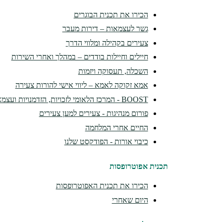
הכירו את תכנית הבוגרים
גשר לעצמאות – דירות מעבר
צעירים בקהילה ומלווי הדרך
חיילים וחיילות בודדים – במהלך ואחרי השירות
השכלה, תעסוקה ויזמות
אמא זקוקה לאמא – ליווי אישי להורות צעירה
BOOST - המרכז הלאומי לזכויות, הזדמנויות ועצמאות
פורום מנהיגות - צעירים למען צעירים
החיים אחרי המלחמה
כיבוי אורות - הפודקסט שלנו
תכנית אפוטרופסות
הכירו את תכנית האפוטרופסות
היום שאחרי