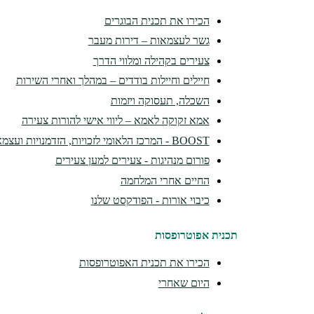
הכירו את תכנית הבוגרים
גשר לעצמאות – דירות מעבר
צעירים בקהילה ומלווי הדרך
חיילים וחיילות בודדים – במהלך ואחרי השירות
השכלה, תעסוקה ויזמות
אמא זקוקה לאמא – ליווי אישי להורות צעירה
BOOST - המרכז הלאומי לזכויות, הזדמנויות ועצמאות
פורום מנהיגות - צעירים למען צעירים
החיים אחרי המלחמה
כיבוי אורות - הפודקסט שלנו
תכנית אפוטרופסות
הכירו את תכנית האפוטרופסות
היום שאחרי