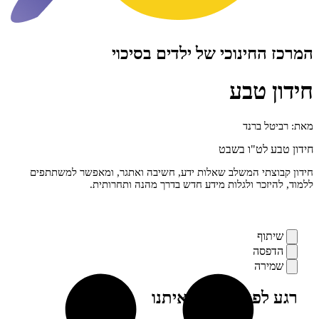
חינוכי של ילדים בסיכוי
 טבע
 ברנד
לט"ו בשבט
תי המשלב שאלות ידע, חשיבה ואתגר, ומאפשר למשתתפים
זכר ולגלות מידע חדש בדרך מהנה ותחרותית.
ף
סה
רה
פני, מילה מאיתנו
ים