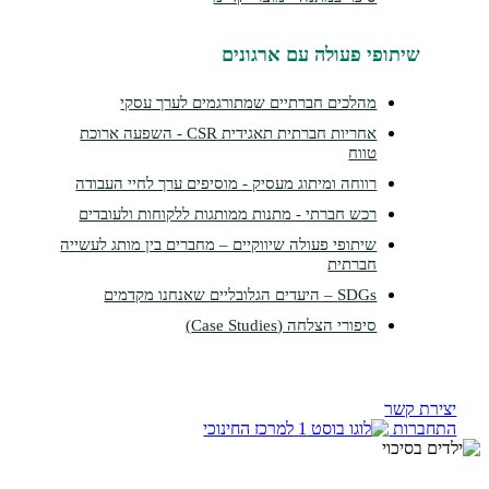
תופי פעולה עם ארגונים
מהלכים חברתיים שמתורגמים לערך עסקי
אחריות חברתית תאגידית CSR - השפעה ארוכת
טווח
רווחה ומיתוג מעסיק - מוסיפים ערך לחיי העבודה
רכש חברתי - מתנות ממותגות ללקוחות ולעובדים
שיתופי פעולה שיווקיים – מחברים בין מותג לעשייה
חברתית
SDGs – היעדים הגלובליים שאנחנו מקדמים
סיפורי הצלחה (Case Studies)
קשר
ות
למרכז החינוכי