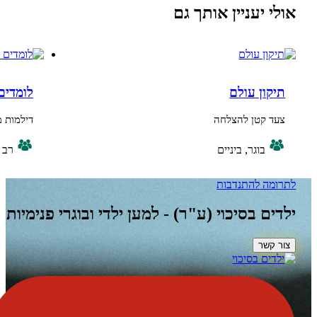
יעניין אותך גם
ן עולם
לומדים מנהיגות -
קטן להצלחה
דילמות מנהיגות במג
בוגר, ביניים
רב גילי
ה
להתנדבות
 בסיכוי (ע"ר) - למען ילדי ובוגרי פנימיות
ר