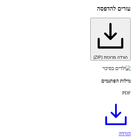
 להדפסה
רוכזת (ZIP)
הפתגמים