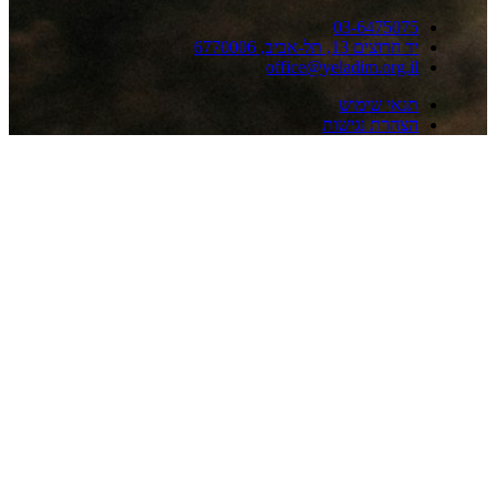
03-647507
 חרוצים 13, תל-אביב, 6770006
office@yeladim.org.i
נאי שימוש
צהרת נגישות