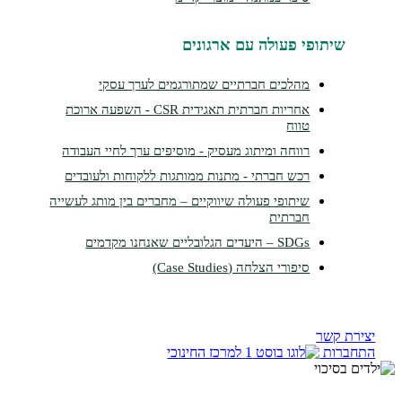
תופי פעולה עם ארגונים
מהלכים חברתיים שמתורגמים לערך עסקי
אחריות חברתית תאגידית CSR - השפעה ארוכת
טווח
רווחה ומיתוג מעסיק - מוסיפים ערך לחיי העבודה
רכש חברתי - מתנות ממותגות ללקוחות ולעובדים
שיתופי פעולה שיווקיים – מחברים בין מותג לעשייה
חברתית
SDGs – היעדים הגלובליים שאנחנו מקדמים
סיפורי הצלחה (Case Studies)
קשר
ות
למרכז החינוכי