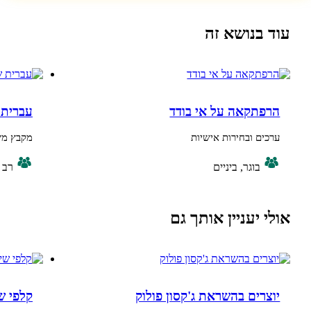
נושא זה
קאה על אי בודד
עברית שפה יפה
 ובחירות אישיות
מקבץ משחקי מילים ו
בוגר, ביניים
רב גילי
יעניין אותך גם
ים בהשראת ג'קסון פולוק
קלפי שיח לסוכות