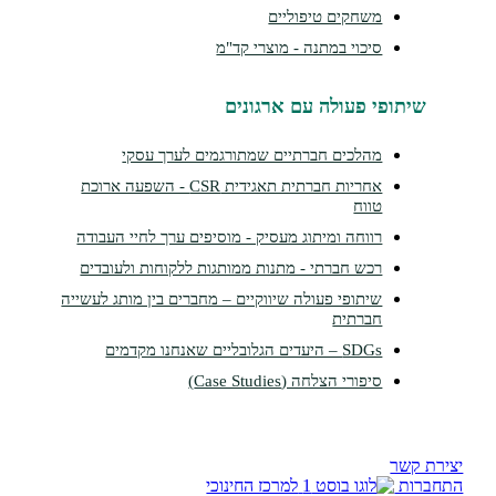
משחקים טיפוליים
סיכוי במתנה - מוצרי קד"מ
שיתופי פעולה עם ארגונים
מהלכים חברתיים שמתורגמים לערך עסקי
אחריות חברתית תאגידית CSR - השפעה ארוכת
טווח
רווחה ומיתוג מעסיק - מוסיפים ערך לחיי העבודה
רכש חברתי - מתנות ממותגות ללקוחות ולעובדים
שיתופי פעולה שיווקיים – מחברים בין מותג לעשייה
חברתית
SDGs – היעדים הגלובליים שאנחנו מקדמים
סיפורי הצלחה (Case Studies)
צירת קשר
תחברות
למרכז החינוכי