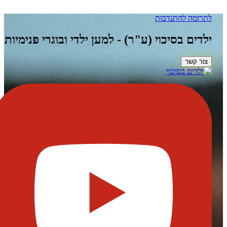
להתנדבות
בסיכוי (ע"ר) - למען ילדי ובוגרי פנימיות