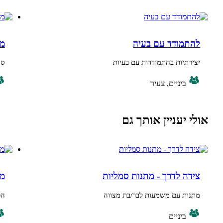
ודד עם בעיה
מילים, תמונו
יות בהתמודדות עם בעיות
סיכום השנה ש
יניים, צעיר
רב גילי
עניין אותך גם
 לדרך - מתנות סמליות
מה אני לוקח 
 עם משמעות לבר/בת מצווה
הכרות עם סיפורי
יניים
בוגר, ביניי