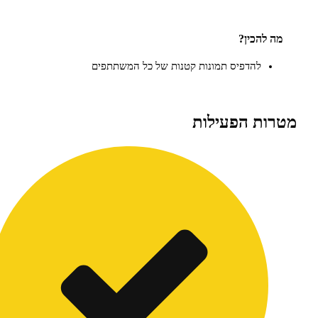
כין?
להדפיס תמונות קטנות של כל המשתתפים
 הפעילות