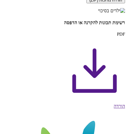
כזת (ZIP)
כונות להקרנה או הדפסה