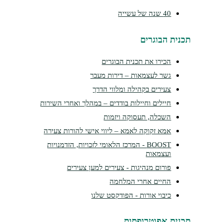
40 שנה של עשייה
נית הבוגרים
הכירו את תכנית הבוגרים
גשר לעצמאות – דירות מעבר
צעירים בקהילה ומלווי הדרך
חיילים וחיילות בודדים – במהלך ואחרי השירות
השכלה, תעסוקה ויזמות
אמא זקוקה לאמא – ליווי אישי להורות צעירה
BOOST - המרכז הלאומי לזכויות, הזדמנויות
ועצמאות
פורום מנהיגות - צעירים למען צעירים
החיים אחרי המלחמה
כיבוי אורות - הפודקסט שלנו
נית אפוטרופסות