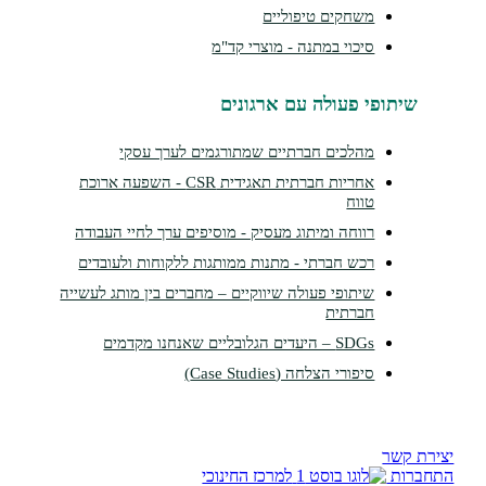
משחקים טיפוליים
סיכוי במתנה - מוצרי קד"מ
תופי פעולה עם ארגונים
מהלכים חברתיים שמתורגמים לערך עסקי
אחריות חברתית תאגידית CSR - השפעה ארוכת
טווח
רווחה ומיתוג מעסיק - מוסיפים ערך לחיי העבודה
רכש חברתי - מתנות ממותגות ללקוחות ולעובדים
שיתופי פעולה שיווקיים – מחברים בין מותג לעשייה
חברתית
SDGs – היעדים הגלובליים שאנחנו מקדמים
סיפורי הצלחה (Case Studies)
שר
ת
למרכז החינוכי