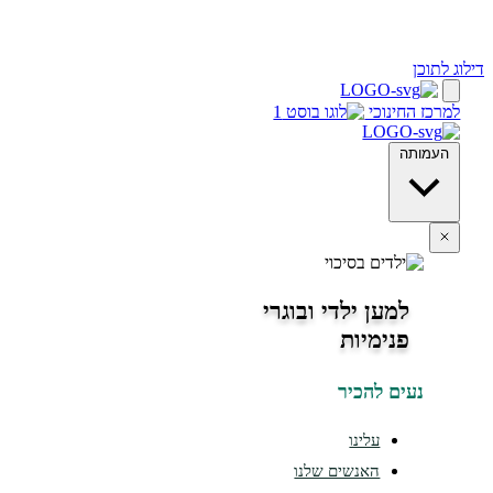
ינוכי
מען ילדי ובוגרי
נימיות
ים להכיר
עלינו
האנשים שלנו