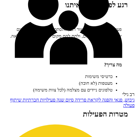
פני, מילה מאיתנו
f
ת זו מאפשרת לעצור רגע, להסתכל על הפרטים הקטנים
בים את היומיום, ולתת להם מקום לפני שממשיכים הלאה.
ריך?
כרטיסי משימות
מעטפות (לא חובה)
טלפונים ניידים עם מצלמה (לכל צוות משימה)
 והפגה
לקראת פרידה
סיום שנה
פעילויות חברתיות
שיתוף
 הפעילות