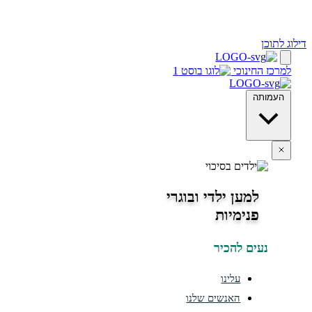
ינוכי
מען ילדי ובוגרי
נימיות
ים להכיר
עלינו
האנשים שלנו