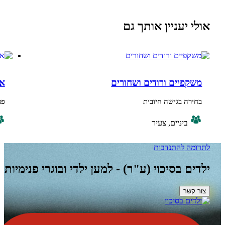
עניין אותך גם
יים ורודים ושחורים
ארבע כוסות 
 בגישה חיובית
פעילות קבוצתית
יניים, צעיר
רב גילי
להתנדבות
בסיכוי (ע"ר) - למען ילדי ובוגרי פנימיות