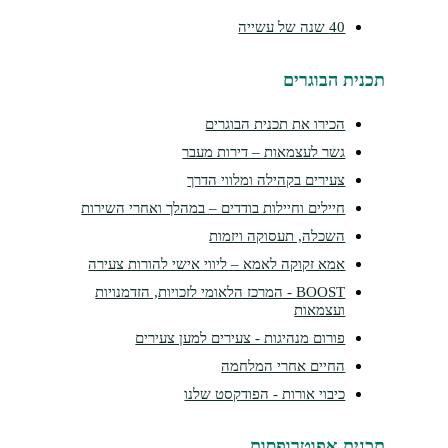
40 שנה של עשייה
נית הבוגרים
הכירו את תכנית הבוגרים
גשר לעצמאות – דירות מעבר
צעירים בקהילה ומלווי הדרך
חיילים וחיילות בודדים – במהלך ואחרי השירות
השכלה, תעסוקה ויזמות
אמא זקוקה לאמא – ליווי אישי להורות צעירה
BOOST - המרכז הלאומי לזכויות, הזדמנויות
ועצמאות
פורום מנהיגות - צעירים למען צעירים
החיים אחרי המלחמה
כיבוי אורות - הפודקסט שלנו
נית אפוטרופסות