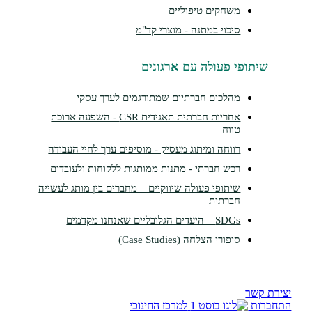
משחקים טיפוליים
סיכוי במתנה - מוצרי קד"מ
תופי פעולה עם ארגונים
מהלכים חברתיים שמתורגמים לערך עסקי
אחריות חברתית תאגידית CSR - השפעה ארוכת
טווח
רווחה ומיתוג מעסיק - מוסיפים ערך לחיי העבודה
רכש חברתי - מתנות ממותגות ללקוחות ולעובדים
שיתופי פעולה שיווקיים – מחברים בין מותג לעשייה
חברתית
SDGs – היעדים הגלובליים שאנחנו מקדמים
סיפורי הצלחה (Case Studies)
שר
ת
למרכז החינוכי