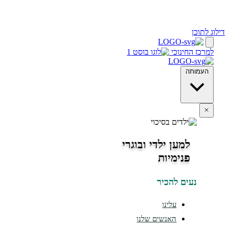
ינוכי
מען ילדי ובוגרי
נימיות
ים להכיר
עלינו
האנשים שלנו