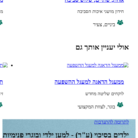
מושגי איכות הסביבה
מבט חדש על הס
יניים, צעיר
רב גילי
עניין אותך גם
ל הדאגה למעגל ההשפעה
תכונות לחיי
ם שליטה מחדש
זיהוי וחיבור לתכ
וגר, לצוות המקצועי
בוגר, ביני
להתנדבות
בסיכוי (ע"ר) - למען ילדי ובוגרי פנימיות