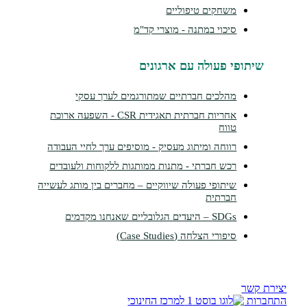
משחקים טיפוליים
סיכוי במתנה - מוצרי קד"מ
תופי פעולה עם ארגונים
מהלכים חברתיים שמתורגמים לערך עסקי
אחריות חברתית תאגידית CSR - השפעה ארוכת
טווח
רווחה ומיתוג מעסיק - מוסיפים ערך לחיי העבודה
רכש חברתי - מתנות ממותגות ללקוחות ולעובדים
שיתופי פעולה שיווקיים – מחברים בין מותג לעשייה
חברתית
SDGs – היעדים הגלובליים שאנחנו מקדמים
סיפורי הצלחה (Case Studies)
שר
ת
למרכז החינוכי