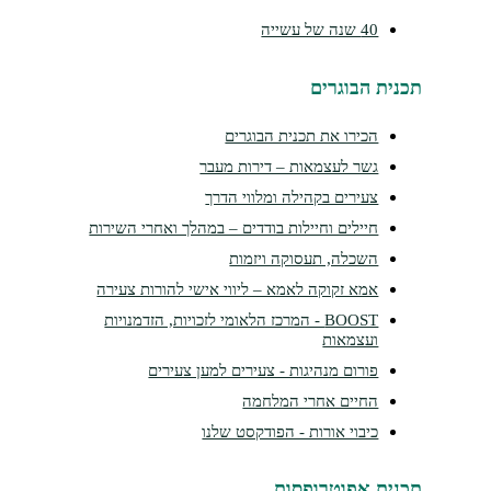
40 שנה של עשייה
נית הבוגרים
הכירו את תכנית הבוגרים
גשר לעצמאות – דירות מעבר
צעירים בקהילה ומלווי הדרך
חיילים וחיילות בודדים – במהלך ואחרי השירות
השכלה, תעסוקה ויזמות
אמא זקוקה לאמא – ליווי אישי להורות צעירה
BOOST - המרכז הלאומי לזכויות, הזדמנויות
ועצמאות
פורום מנהיגות - צעירים למען צעירים
החיים אחרי המלחמה
כיבוי אורות - הפודקסט שלנו
נית אפוטרופסות