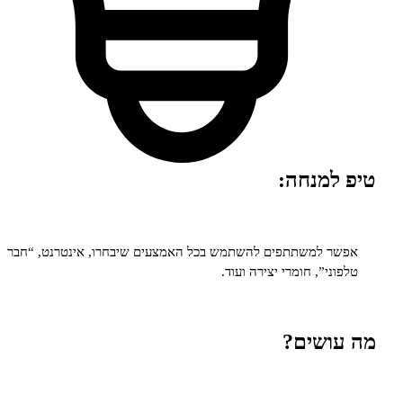
מנחה:
 למשתתפים להשתמש בכל האמצעים שיבחרו, אינטרנט, “חבר
י”, חומרי יצירה ועוד.
שים?