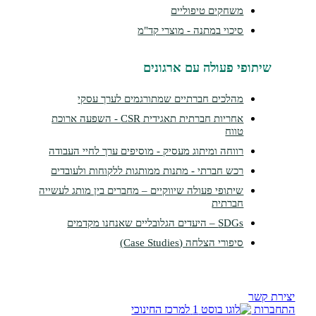
משחקים טיפוליים
סיכוי במתנה - מוצרי קד"מ
תופי פעולה עם ארגונים
מהלכים חברתיים שמתורגמים לערך עסקי
אחריות חברתית תאגידית CSR - השפעה ארוכת
טווח
רווחה ומיתוג מעסיק - מוסיפים ערך לחיי העבודה
רכש חברתי - מתנות ממותגות ללקוחות ולעובדים
שיתופי פעולה שיווקיים – מחברים בין מותג לעשייה
חברתית
SDGs – היעדים הגלובליים שאנחנו מקדמים
סיפורי הצלחה (Case Studies)
שר
ת
למרכז החינוכי