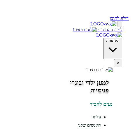
ינוכי
מען ילדי ובוגרי
נימיות
ים להכיר
עלינו
האנשים שלנו