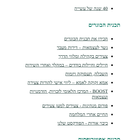
40 שנה של עשייה
נית הבוגרים
הכירו את תכנית הבוגרים
גשר לעצמאות – דירות מעבר
צעירים בקהילה ומלווי הדרך
חיילים וחיילות בודדים – במהלך ואחרי השירות
השכלה, תעסוקה ויזמות
אמא זקוקה לאמא – ליווי אישי להורות צעירה
BOOST - המרכז הלאומי לזכויות, הזדמנויות
ועצמאות
פורום מנהיגות - צעירים למען צעירים
החיים אחרי המלחמה
כיבוי אורות - הפודקסט שלנו
נית אפוטרופסות