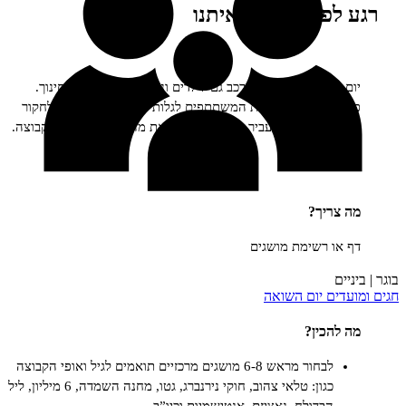
פני, מילה מאיתנו
f
שואה הוא יום מורכב גם לילדים ונוער וגם לנו כאנשי חינוך.
ת זו מעודדת את המשתתפים לגלות התעניינות בנושא, לחקור
 עצמאי ולהעביר בצורה מעניינת את מה שגילו, לחברי הקבוצה.
ריך?
 רשימת מושגים
ים
יום השואה
כין?
לבחור מראש 6-8 מושגים מרכזיים תואמים לגיל ואופי הקבוצה
כגון: טלאי צהוב, חוקי נירנברג, גטו, מחנה השמדה, 6 מיליון, ליל
הבדולח, נאציזם, אנטישמיות וכיו”ב