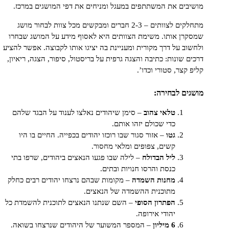
ים את המשתתפים במעגל ומניחים את דפי המושגים במרכז.
מתחלקים לצוותים – 2-3 חברים ומבקשים מכל צוות לבחור מושג
ן אותו. משימת הצוותים היא לאסוף מידע על המושג שבחרו
ב על דרך מקורית ומעניינת בה יציגו אותו לקבוצה. אפשר להציע
 שונות: כתיבה והצגה גרפית על בריסטול, סיפור, הצגה, ריאיון,
קצר, סטורי וכדו’.
ם לבחירה:
טלאי צהוב
– סימן שיהודים נאלצו לענוד על הבגד שלהם
כדי שכולם יזהו אותם.
גטו
– אזור סגור שבו רוכזו יהודים בכפייה. החיים בו היו
קשים, צפופים ומלאי מחסור.
ליל הבדולח
– לילה שבו פגעו הנאצים ביהודים, שרפו בתי
כנסת והרסו חנויות ובתים.
מחנות השמדה
– מקומות שבהם נרצחו יהודים רבים כחלק
מתוכנית ההשמדה של הנאצים.
הפתרון הסופי
– השם שנתנו הנאצים לתוכנית להשמדת כל
יהודי אירופה.
6 מיליון
– המספר המשוער של היהודים שנרצחו בשואה.