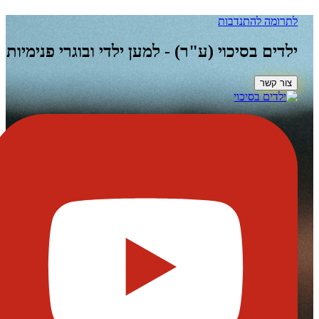
להתנדבות
בסיכוי (ע"ר) - למען ילדי ובוגרי פנימיות