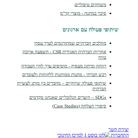
משחקים טיפוליים
סיכוי במתנה - מוצרי קד"מ
תופי פעולה עם ארגונים
מהלכים חברתיים שמתורגמים לערך עסקי
אחריות חברתית תאגידית CSR - השפעה ארוכת
טווח
רווחה ומיתוג מעסיק - מוסיפים ערך לחיי העבודה
רכש חברתי - מתנות ממותגות ללקוחות ולעובדים
שיתופי פעולה שיווקיים – מחברים בין מותג לעשייה
חברתית
SDGs – היעדים הגלובליים שאנחנו מקדמים
סיפורי הצלחה (Case Studies)
שר
ת
למרכז החינוכי