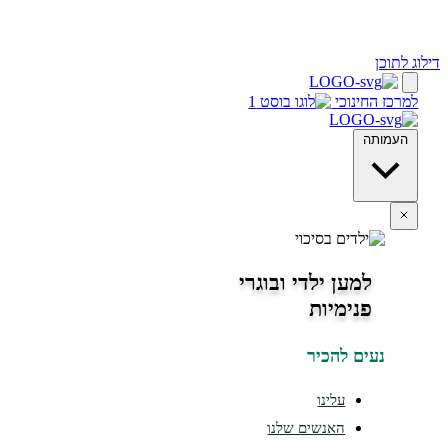
ינוכי
מען ילדי ובוגרי
נימיות
ים להכיר
עלינו
האנשים שלנו