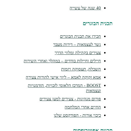
40 שנה של עשייה
נית הבוגרים
הכירו את תכנית הבוגרים
גשר לעצמאות – דירות מעבר
צעירים בקהילה ומלווי הדרך
חיילים וחיילות בודדים – במהלך ואחרי השירות
השכלה, תעסוקה ויזמות
אמא זקוקה לאמא – ליווי אישי להורות צעירה
BOOST - המרכז הלאומי לזכויות, הזדמנויות
ועצמאות
פורום מנהיגות - צעירים למען צעירים
החיים אחרי המלחמה
כיבוי אורות - הפודקסט שלנו
נית אפוטרופסות