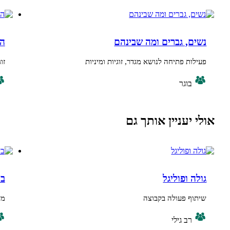
, גברים ומה שבינהם
הלב שלי על
 פתיחה לנושא מגדר, זוגיות ומיניות
זוגיות,אהבה וחב
וגר
בוגר, ביניי
עניין אותך גם
ופוליגל
בינגו פסח - ב
 פעולה בקבוצה
משחק חידות ומ
ב גילי
בוגר, ביניי