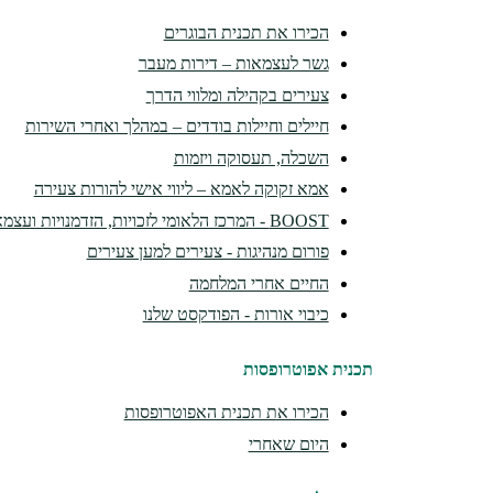
הכירו את תכנית הבוגרים
גשר לעצמאות – דירות מעבר
צעירים בקהילה ומלווי הדרך
חיילים וחיילות בודדים – במהלך ואחרי השירות
השכלה, תעסוקה ויזמות
אמא זקוקה לאמא – ליווי אישי להורות צעירה
BOOST - המרכז הלאומי לזכויות, הזדמנויות ועצמאות
פורום מנהיגות - צעירים למען צעירים
החיים אחרי המלחמה
כיבוי אורות - הפודקסט שלנו
תכנית אפוטרופסות
הכירו את תכנית האפוטרופסות
היום שאחרי