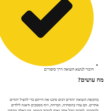
יבור לנושא השואה דרך סיפורים
ושים?
פת השואה יהודים רבים סיכנו את חייהם כדי להציל יהודים
ם. הם עזרו בהסתרה, הברחה, זיוף מסמכים ודאגה לילדים
קקים. למרות שכל אחד נאבק לשרוד בעצמו, היו כאלה שבחרו