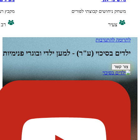
ניחושים קבוצתי לפורים
מקבץ רעיונות לתערוכ
צעיר
רב גילי
ה
להתנדבות
 בסיכוי (ע"ר) - למען ילדי ובוגרי פנימיות
ר