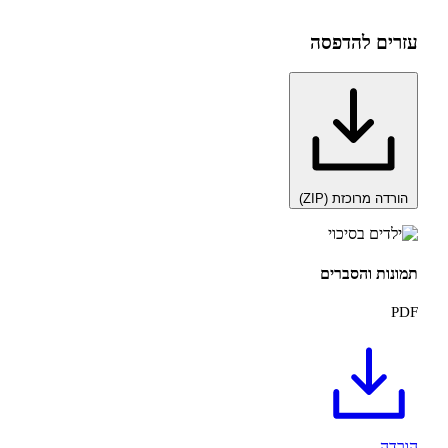
 להדפסה
רוכזת (ZIP)
והסברים