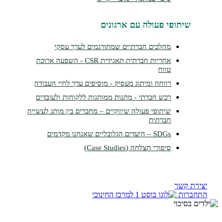
תופי פעולה עם ארגונים
מהלכים חברתיים שמתורגמים לערך עסקי
אחריות חברתית תאגידית CSR - השפעה ארוכת
טווח
רווחה ומיתוג מעסיק - מוסיפים ערך לחיי העבודה
רכש חברתי - מתנות ממותגות ללקוחות ולעובדים
שיתופי פעולה שיווקיים – מחברים בין מותג לעשייה
חברתית
SDGs – היעדים הגלובליים שאנחנו מקדמים
סיפורי הצלחה (Case Studies)
קשר
ות
למרכז החינוכי