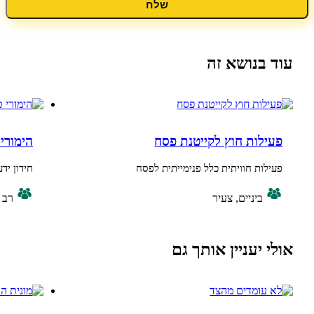
שלח
נושא זה
ות חוץ לקייטנת פסח
הימורי טריוויה ל
ת חוויתית כלל פנימייתית לפסח
חידון ידע משעשע בנ
ביניים, צעיר
רב גילי
יעניין אותך גם