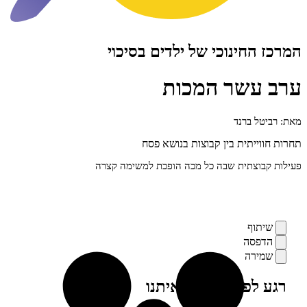
חינוכי של ילדים בסיכוי
שר המכות
 ברנד
יתית בין קבוצות בנושא פסח
צתית שבה כל מכה הופכת למשימה קצרה
ף
סה
רה
פני, מילה מאיתנו
ים