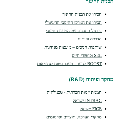
נית החינוך
הכירו את תכנית החינוך
הכירו את המרכז החינוכי הדיגיטלי
פורטל התכנים של המרכז החינוכי
הדרכה ופיתוח
שותפות חניכים – מועצות מנהיגות
SEL וכישורי חיים
BOOST לנוער - מעבר בטוח לעצמאות
קר ופיתוח (R&D)
חממת יזמות חברתית - טכנולוגית
INTRAC ישראל
FICE ישראל
מחקרי הערכה, תוצרים ופרסומים