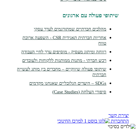
תופי פעולה עם ארגונים
מהלכים חברתיים שמתורגמים לערך עסקי
אחריות חברתית תאגידית CSR - השפעה ארוכת
טווח
רווחה ומיתוג מעסיק - מוסיפים ערך לחיי העבודה
רכש חברתי - מתנות ממותגות ללקוחות ולעובדים
שיתופי פעולה שיווקיים – מחברים בין מותג לעשייה
חברתית
SDGs – היעדים הגלובליים שאנחנו מקדמים
סיפורי הצלחה (Case Studies)
קשר
ות
למרכז החינוכי