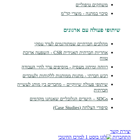
משחקים טיפוליים
סיכוי במתנה - מוצרי קד"מ
תופי פעולה עם ארגונים
מהלכים חברתיים שמתורגמים לערך עסקי
אחריות חברתית תאגידית CSR - השפעה ארוכת
טווח
רווחה ומיתוג מעסיק - מוסיפים ערך לחיי העבודה
רכש חברתי - מתנות ממותגות ללקוחות ולעובדים
שיתופי פעולה שיווקיים – מחברים בין מותג לעשייה
חברתית
SDGs – היעדים הגלובליים שאנחנו מקדמים
סיפורי הצלחה (Case Studies)
שר
ת
למרכז החינוכי