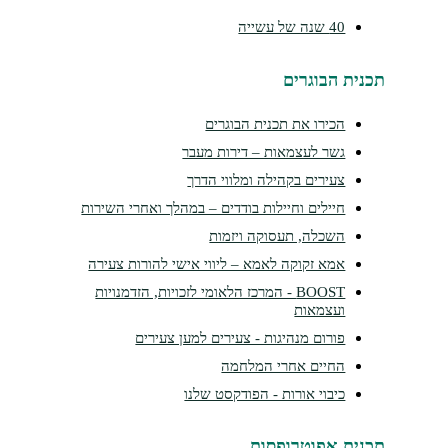
40 שנה של עשייה
נית הבוגרים
הכירו את תכנית הבוגרים
גשר לעצמאות – דירות מעבר
צעירים בקהילה ומלווי הדרך
חיילים וחיילות בודדים – במהלך ואחרי השירות
השכלה, תעסוקה ויזמות
אמא זקוקה לאמא – ליווי אישי להורות צעירה
BOOST - המרכז הלאומי לזכויות, הזדמנויות
ועצמאות
פורום מנהיגות - צעירים למען צעירים
החיים אחרי המלחמה
כיבוי אורות - הפודקסט שלנו
נית אפוטרופסות