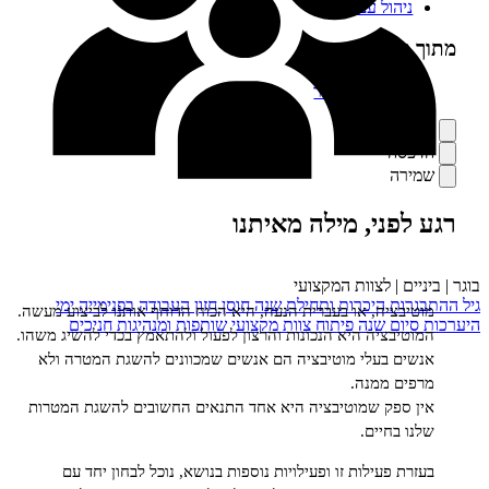
הול עצמי
דרה:
BOO לנוער
ף
ה
ה
פני, מילה מאיתנו
f
ם | לצוות המקצועי
ות
היכרות ותחילת שנה
חוסן
חזון העבודה בפנימייה
ימי
ציה, או בעברית הנעה, היא הכוח הדוחף אותנו לביצוע מעשה.
ום שנה
פיתוח צוות מקצועי
שותפות ומנהיגות חניכים
בציה היא הנכונות והרצון לפעול ולהתאמץ בכדי להשיג משהו.
 בעלי מוטיבציה הם אנשים שמכוונים להשגת המטרה ולא
 ממנה.
פק שמוטיבציה היא אחד התנאים החשובים להשגת המטרות
בחיים.
 פעילות זו ופעילויות נוספות בנושא, נוכל לבחון יחד עם