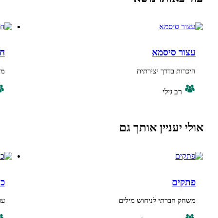
 סיסמא
חבילה עובר
 בדרך יצירתית
משחק הפתעות
ב גילי
ביניים, צע
עניין אותך גם
ם
כולנו אור אי
חברתי לניחוש מילים
ערבות הדדית וכ