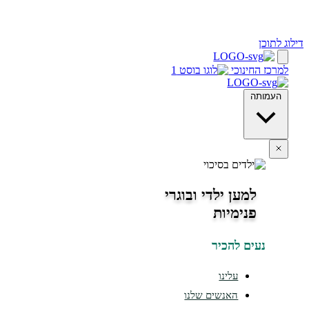
ינוכי
מען ילדי ובוגרי
נימיות
ים להכיר
עלינו
האנשים שלנו