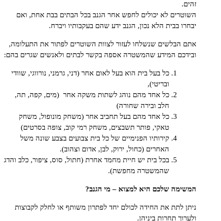
.
רים לא יכולים לחפש אחר הגנב בכל הבתים בבת אחת, ואם
ו בבית הלא נכון, הגנב ידע שהם בעקבותיו ויברח.
הבלשים שנשלחו לעזור לצוות השוטרים לפתור את התעלומה,
כם המידע שהמשטרה אספה בקשר לבתים ולאנשים שגרים בהם:
כל בעל בית הוא בעל לאום אחר (דני, גרמני, נורווגי, שוודי
ובריטי),
כל אחד מהם נוהג לשתות משקה אחר (מים, קפה, תה,
חלב ובירה שחורה)
כל אחד מהם בעל תחביב אחר (משחק מונופול, משחק
טאקי, פותר תשבצים, משחק רמי קוב, צופה בסרטים)
קירותיו הפנימיים של כל בית צבועים בצבע שונה משל
האחרים (כחול, ירוק, לבן, אדום וצהוב).
בכל בית יש חיית מחמד אחרת (חתול, סוס, ציפור, כלב והדג
שהמשטרה מחפשת).
מה שלכם היא למצוא – מי הגנב?
 לתת את החידה לכולם יחד לפתרון משותף או לחלק לקבוצות
וך תחרות ביניהן.