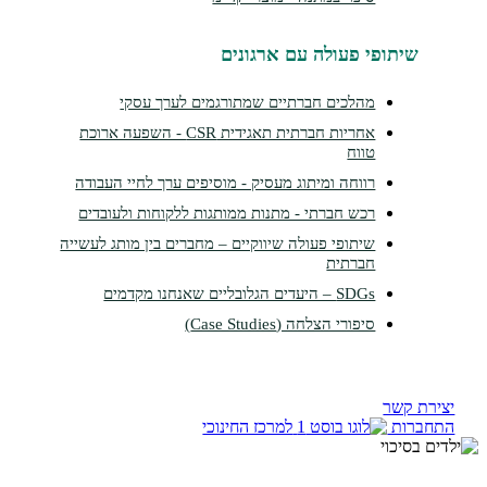
תופי פעולה עם ארגונים
מהלכים חברתיים שמתורגמים לערך עסקי
אחריות חברתית תאגידית CSR - השפעה ארוכת
טווח
רווחה ומיתוג מעסיק - מוסיפים ערך לחיי העבודה
רכש חברתי - מתנות ממותגות ללקוחות ולעובדים
שיתופי פעולה שיווקיים – מחברים בין מותג לעשייה
חברתית
SDGs – היעדים הגלובליים שאנחנו מקדמים
סיפורי הצלחה (Case Studies)
קשר
ות
למרכז החינוכי