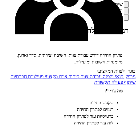
ף
סה
רה
פני, מילה מאיתנו
ים
ן החידה דורש עבודת צוות, חשיבה יצירתית, סדר וארגון.
נויות חשובות ומועילות.
ת המקצועי
י והפגה
עבודת צוות
פיתוח צוות מקצועי
פעילויות חברתיות
לה
תקשורת
ריך?
טקסט החידה
רמזים לפתרון החידה
כרטיסיות עזר לפתרון החידה
לוח עזר לפתרון החידה