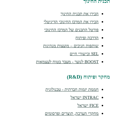
נית החינוך
הכירו את תכנית החינוך
הכירו את המרכז החינוכי הדיגיטלי
פורטל התכנים של המרכז החינוכי
הדרכה ופיתוח
שותפות חניכים – מועצות מנהיגות
SEL וכישורי חיים
BOOST לנוער - מעבר בטוח לעצמאות
קר ופיתוח (R&D)
חממת יזמות חברתית - טכנולוגית
INTRAC ישראל
FICE ישראל
מחקרי הערכה, תוצרים ופרסומים