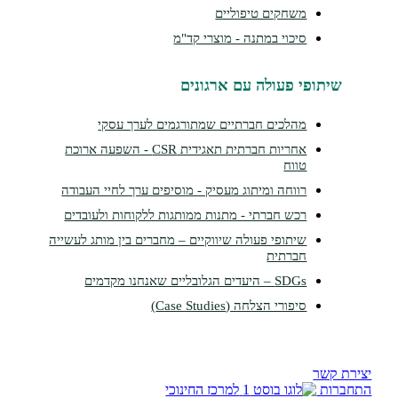
משחקים טיפוליים
סיכוי במתנה - מוצרי קד"מ
שיתופי פעולה עם ארגונים
מהלכים חברתיים שמתורגמים לערך עסקי
אחריות חברתית תאגידית CSR - השפעה ארוכת
טווח
רווחה ומיתוג מעסיק - מוסיפים ערך לחיי העבודה
רכש חברתי - מתנות ממותגות ללקוחות ולעובדים
שיתופי פעולה שיווקיים – מחברים בין מותג לעשייה
חברתית
SDGs – היעדים הגלובליים שאנחנו מקדמים
סיפורי הצלחה (Case Studies)
צירת קשר
תחברות
למרכז החינוכי