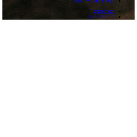
office@yeladim.org.i
נאי שימוש
צהרת נגישות