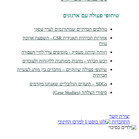
תופי פעולה עם ארגונים
מהלכים חברתיים שמתורגמים לערך עסקי
אחריות חברתית תאגידית CSR - השפעה ארוכת
טווח
רווחה ומיתוג מעסיק - מוסיפים ערך לחיי העבודה
רכש חברתי - מתנות ממותגות ללקוחות ולעובדים
שיתופי פעולה שיווקיים – מחברים בין מותג לעשייה
חברתית
SDGs – היעדים הגלובליים שאנחנו מקדמים
סיפורי הצלחה (Case Studies)
קשר
ות
למרכז החינוכי