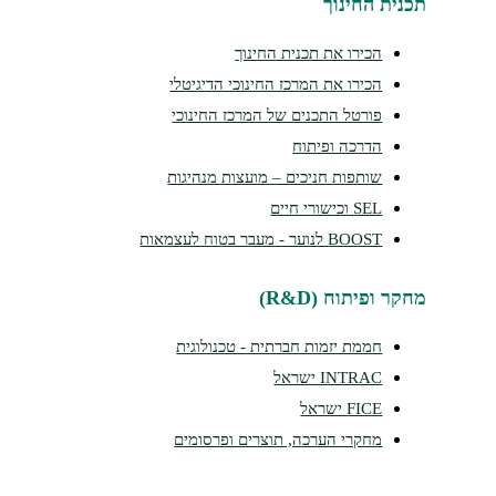
נית החינוך
הכירו את תכנית החינוך
הכירו את המרכז החינוכי הדיגיטלי
פורטל התכנים של המרכז החינוכי
הדרכה ופיתוח
שותפות חניכים – מועצות מנהיגות
SEL וכישורי חיים
BOOST לנוער - מעבר בטוח לעצמאות
קר ופיתוח (R&D)
חממת יזמות חברתית - טכנולוגית
INTRAC ישראל
FICE ישראל
מחקרי הערכה, תוצרים ופרסומים