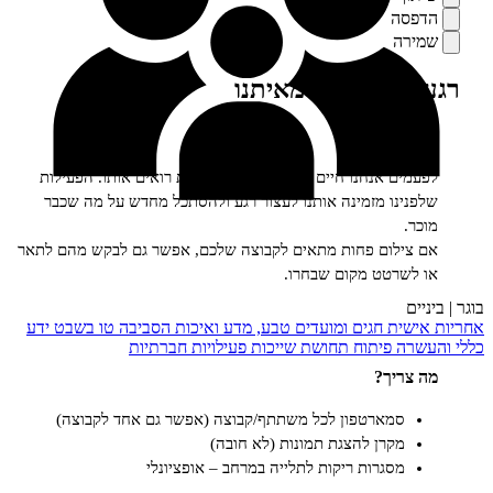
סה
רה
פני, מילה מאיתנו
ים
ים אנחנו חיים בתוך מקום ולא באמת רואים אותו. הפעילות
ינו מזמינה אותנו לעצור רגע ולהסתכל מחדש על מה שכבר
.
ילום פחות מתאים לקבוצה שלכם, אפשר גם לבקש מהם לתאר
שרטט מקום שבחרו.
ם
שית
חגים ומועדים
טבע, מדע ואיכות הסביבה
טו בשבט
ידע
רה
פיתוח תחושת שייכות
פעילויות חברתיות
ריך?
סמארטפון לכל משתתף/קבוצה (אפשר גם אחד לקבוצה)
מקרן להצגת תמונות (לא חובה)
מסגרות ריקות לתלייה במרחב – אופציונלי