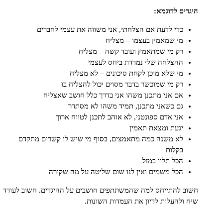
ים לדוגמא:
כדי לדעת אם הצלחתי, אני משווה את עצמי לחברים
מי שמאמין בעצמו – מצליח
רק מי שמתאמץ ועובד קשה – מצליח
ההצלחה שלי נמדדת ביחס לעצמי
מי שלא מוכן לקחת סיכונים – לא מצליח
רק מי שמוכשר בדבר מסוים יכול להצליח בו
אם אני מתכנן משהו אני בדרך כלל חושב שאצליח
גם כשאני מתכנן, תמיד משהו לא מסתדר
אני אדם ספונטני, לא אוהב לתכנן לטווח ארוך
יגעת ומצאת תאמין
לא משנה כמה מתאמצים, בסוף מי שיש לו קשרים מתקדם
בקלות
הכל תלוי במזל
הכל משמים ואין לנו שום שליטה על מה שקורה
 להתייחס למה שהמשתתפים חושבים על ההיגדים. חשוב לעודד
ולהעלות לדיון את העמדות השונות.