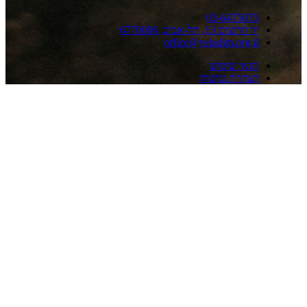
03-647507
 חרוצים 13, תל-אביב, 6770006
office@yeladim.org.i
נאי שימוש
צהרת נגישות