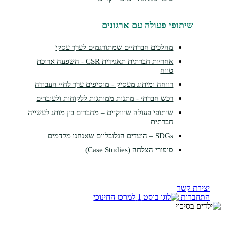
תופי פעולה עם ארגונים
מהלכים חברתיים שמתורגמים לערך עסקי
אחריות חברתית תאגידית CSR - השפעה ארוכת
טווח
רווחה ומיתוג מעסיק - מוסיפים ערך לחיי העבודה
רכש חברתי - מתנות ממותגות ללקוחות ולעובדים
שיתופי פעולה שיווקיים – מחברים בין מותג לעשייה
חברתית
SDGs – היעדים הגלובליים שאנחנו מקדמים
סיפורי הצלחה (Case Studies)
קשר
ות
למרכז החינוכי