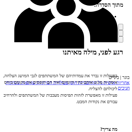
הסדרה:
BOOS לנוער
ף
סה
רה
פני, מילה מאיתנו
ים
לות זו נברר את עמדותיהם של המשתתפים לגבי המושג הצלחה,
ם
 זה פוגש אותם בחיי היומיום ואיך הם תופסים את מקומם ביחס
שית
גיל ההתבגרות
חוסן
פעילויות חברתיות
שותפות ומנהיגות
לתם להצליח.
ות זו מאפשרת לזהות תפיסות מעכבות של המשתתפים ולהרחיב
ם את נקודות המבט.
ריך?