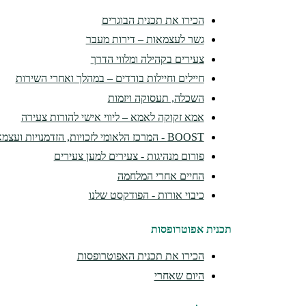
הכירו את תכנית הבוגרים
גשר לעצמאות – דירות מעבר
צעירים בקהילה ומלווי הדרך
חיילים וחיילות בודדים – במהלך ואחרי השירות
השכלה, תעסוקה ויזמות
אמא זקוקה לאמא – ליווי אישי להורות צעירה
BOOST - המרכז הלאומי לזכויות, הזדמנויות ועצמאות
פורום מנהיגות - צעירים למען צעירים
החיים אחרי המלחמה
כיבוי אורות - הפודקסט שלנו
תכנית אפוטרופסות
הכירו את תכנית האפוטרופסות
היום שאחרי