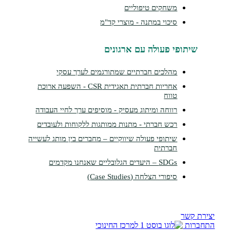
משחקים טיפוליים
סיכוי במתנה - מוצרי קד"מ
שיתופי פעולה עם ארגונים
מהלכים חברתיים שמתורגמים לערך עסקי
אחריות חברתית תאגידית CSR - השפעה ארוכת
טווח
רווחה ומיתוג מעסיק - מוסיפים ערך לחיי העבודה
רכש חברתי - מתנות ממותגות ללקוחות ולעובדים
שיתופי פעולה שיווקיים – מחברים בין מותג לעשייה
חברתית
SDGs – היעדים הגלובליים שאנחנו מקדמים
סיפורי הצלחה (Case Studies)
צירת קשר
תחברות
למרכז החינוכי