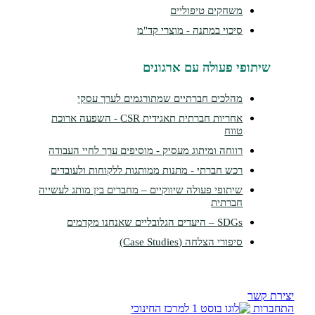
משחקים טיפוליים
סיכוי במתנה - מוצרי קד"מ
שיתופי פעולה עם ארגונים
מהלכים חברתיים שמתורגמים לערך עסקי
אחריות חברתית תאגידית CSR - השפעה ארוכת
טווח
רווחה ומיתוג מעסיק - מוסיפים ערך לחיי העבודה
רכש חברתי - מתנות ממותגות ללקוחות ולעובדים
שיתופי פעולה שיווקיים – מחברים בין מותג לעשייה
חברתית
SDGs – היעדים הגלובליים שאנחנו מקדמים
סיפורי הצלחה (Case Studies)
צירת קשר
תחברות
למרכז החינוכי