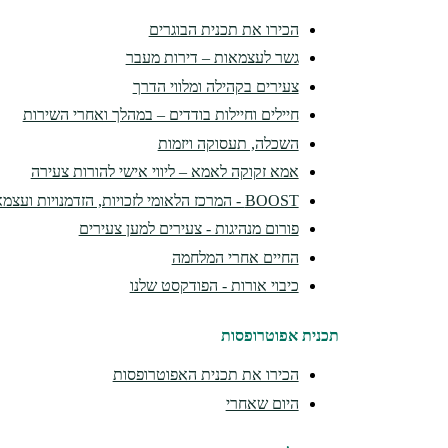
הכירו את תכנית הבוגרים
גשר לעצמאות – דירות מעבר
צעירים בקהילה ומלווי הדרך
חיילים וחיילות בודדים – במהלך ואחרי השירות
השכלה, תעסוקה ויזמות
אמא זקוקה לאמא – ליווי אישי להורות צעירה
BOOST - המרכז הלאומי לזכויות, הזדמנויות ועצמאות
פורום מנהיגות - צעירים למען צעירים
החיים אחרי המלחמה
כיבוי אורות - הפודקסט שלנו
תכנית אפוטרופסות
הכירו את תכנית האפוטרופסות
היום שאחרי